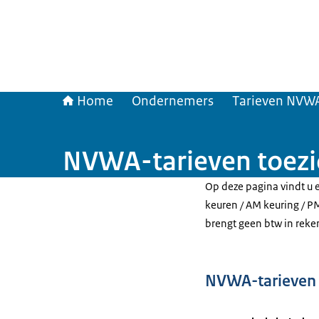
Home
Ondernemers
Tarieven NVW
NVWA-tarieven toezic
Op deze pagina vindt u e
keuren / AM keuring / P
brengt geen btw in reke
NVWA-tarieven t