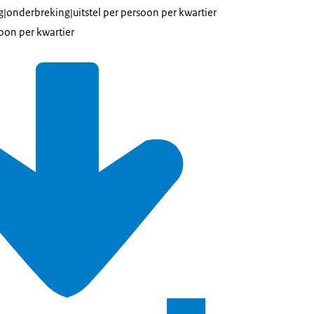
g|onderbreking|uitstel per persoon per kwartier
soon per kwartier