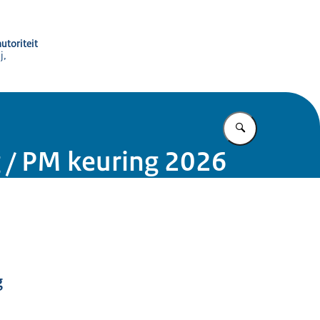
utoriteit
j,
Vul in wat u z
 / PM keuring 2026
g