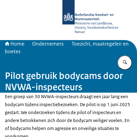
Naar de homepage van NVWA
Nederlandse Voedsel- en
Warenautoriteit
Ministerie van Landbouw,
Visserij, Voedselzekerheid en
Natuur
Home
Ondernemers
Toezicht, maatregelen en
boetes
Vu
Pilot gebruik bodycams door
NVWA-inspecteurs
Een groep van 30 NVWA-inspecteurs draagt een jaar lang een
bodycam tijdens inspectiebezoeken. De pilot is op 1 juni 2025
gestart. We onderzoeken tijdens de pilot of inspecteurs en
andere betrokkenen zich door de bodycam veiliger voelen. En
of bodycams helpen om agressie en onveilige situaties te
voorkomen.