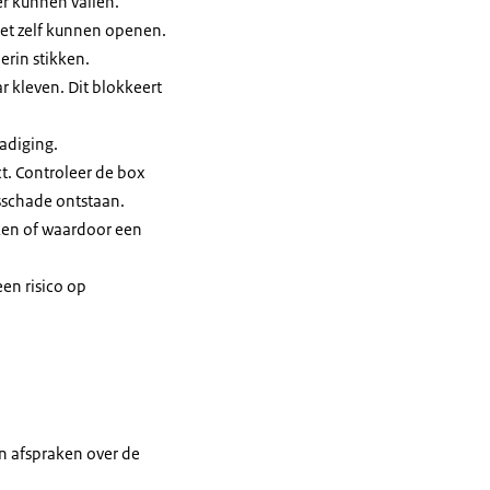
r kunnen vallen.
niet zelf kunnen openen.
erin stikken.
r kleven. Dit blokkeert
adiging.
t. Controleer de box
sschade ontstaan.
aken of waardoor een
en risico op
 afspraken over de