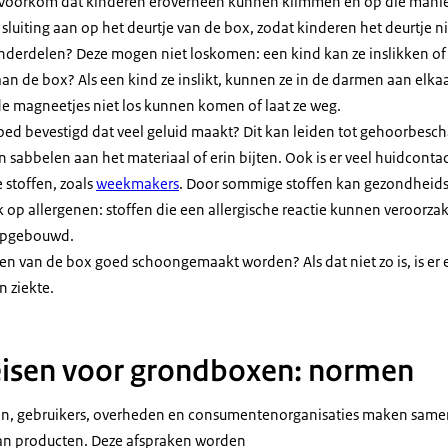
 Voorkom dat kinderen eroverheen kunnen klimmen en op die manie
 sluiting aan op het deurtje van de box, zodat kinderen het deurtje 
nderdelen? Deze mogen niet loskomen: een kind kan ze inslikken of 
aan de box? Als een kind ze inslikt, kunnen ze in de darmen aan elkaa
e magneetjes niet los kunnen komen of laat ze weg.
oed bevestigd dat veel geluid maakt? Dit kan leiden tot gehoorbesch
sabbelen aan het materiaal of erin bijten. Ook is er veel huidcontac
stoffen, zoals
weekmakers
. Door sommige stoffen kan gezondheid
 op allergenen: stoffen die een allergische reactie kunnen veroorz
 opgebouwd.
n van de box goed schoongemaakt worden? Als dat niet zo is, is er e
n ziekte.
eisen voor grondboxen: normen
n, gebruikers, overheden en consumentenorganisaties maken samen
 van producten. Deze afspraken worden