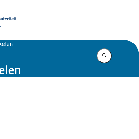
utoriteit
j,
kelen
Vul in wat u z
elen