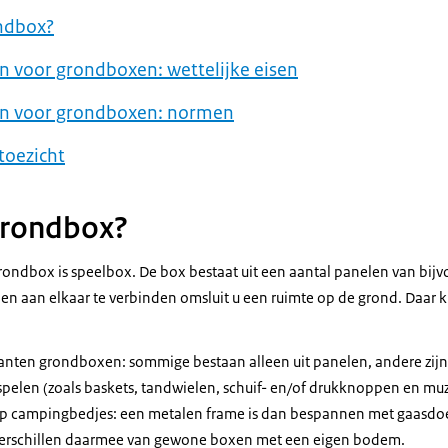
ondbox?
en voor grondboxen: wettelijke eisen
sen voor grondboxen: normen
toezicht
grondbox?
ondbox is speelbox. De box bestaat uit een aantal panelen van bijv
len aan elkaar te verbinden omsluit u een ruimte op de grond. Daar
rianten grondboxen: sommige bestaan alleen uit panelen, andere zijn
elen (zoals baskets, tandwielen, schuif- en/of drukknoppen en muzi
op campingbedjes: een metalen frame is dan bespannen met gaasd
erschillen daarmee van gewone boxen met een eigen bodem.