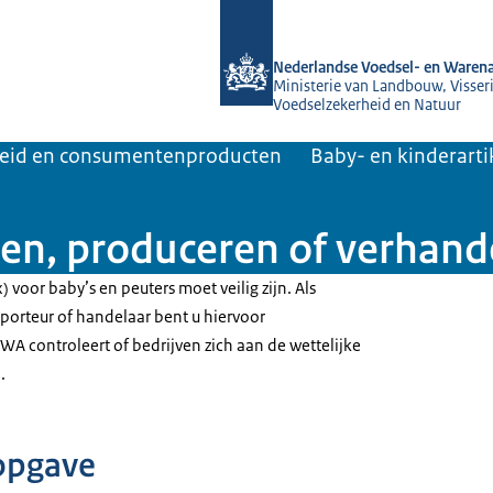
Naar de homepage van NVWA
Nederlandse Voedsel- en Warena
Ministerie van Landbouw, Visseri
Voedselzekerheid en Natuur
heid en consumentenproducten
Baby- en kinderarti
n, produceren of verhand
voor baby’s en peuters moet veilig zijn. Als
mporteur of handelaar bent u hiervoor
WA controleert of bedrijven zich aan de wettelijke
.
opgave