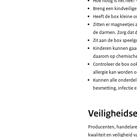
Hoe hoog is het hek?
Breng een kindveilige
Heeft de box kleine o
Zitten er magneetjes 
de darmen. Zorg dat d
Zit aan de box speelg
Kinderen kunnen gaan 
daarom op chemische 
Controleer de box ook
allergie kan worden
Kunnen alle onderdele
besmetting, infectie e
Veiligheids
Producenten, handelare
kwaliteit en veiligheid