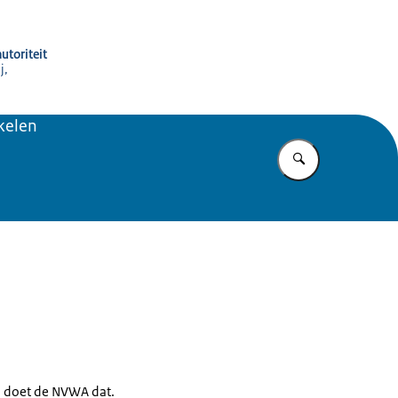
utoriteit
j,
kelen
Vul in wat u z
nd doet de NVWA dat.