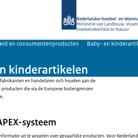
Naar de homepage van NVWA
Nederlandse Voedsel- en Warena
Ministerie van Landbouw, Visseri
Voedselzekerheid en Natuur
heid en consumentenproducten
Baby- en kinderarti
n kinderartikelen
 fabrikanten en handelaren zich houden aan de
 producten die via de Europese buitengrenzen
n.
APEX-systeem
 informatie uit te wisselen over gevaarlijke producten. Voor Nederla