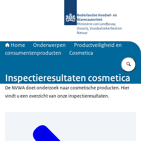
Naar de homepage van NVWA
Nederlandse Voedsel- en
Warenautoriteit
Ministerie van Landbouw,
Visserij, Voedselzekerheid en
Natuur
Home
Onderwerpen
Productveiligheid en
consumentenproducten
Cosmetica
Vu
Inspectieresultaten cosmetica
De NVWA doet onderzoek naar cosmetische producten. Hier
vindt u een overzicht van onze inspectieresultaten.