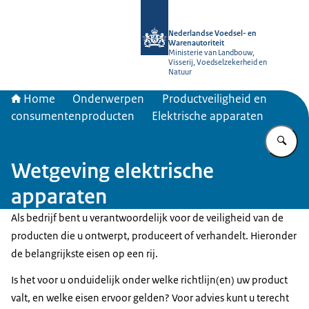
Naar de homepage van NVWA
Nederlandse Voedsel- en
Warenautoriteit
Ministerie van Landbouw,
Visserij, Voedselzekerheid en
Natuur
Home
Onderwerpen
Productveiligheid en
consumentenproducten
Elektrische apparaten
Vu
Wetgeving elektrische
apparaten
Als bedrijf bent u verantwoordelijk voor de veiligheid van de
producten die u ontwerpt, produceert of verhandelt. Hieronder
de belangrijkste eisen op een rij.
Is het voor u onduidelijk onder welke richtlijn(en) uw product
valt, en welke eisen ervoor gelden? Voor advies kunt u terecht