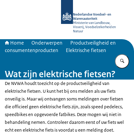
Naar de homepage van NVWA
Nederlandse Voedsel- en
Warenautoriteit
Ministerie van Landbouw,
Visserij, Voedselzekerheid en
Natuur
Home
Onderwerpen
Productveiligheid en
consumentenproducten
Elektrische fietsen
Vu
Wat zijn elektrische fietsen?
De NVWA houdt toezicht op de productveiligheid van
elektrische fietsen. U kunt het bij ons melden als uw fiets
onveilig is. Maar wij ontvangen soms meldingen over fietsen
die officieel geen elektrische fiets zijn, zoals speed pedelecs,
speedbikes en opgevoerde fatbikes. Deze mogen wij niet in
behandeling nemen. Controleer daarom eerst of uw fiets wel
echt een elektrische fiets is voordat u een melding doet.