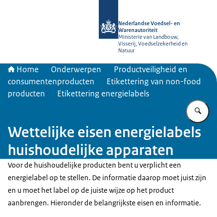
Naar de homepage van NVWA
Nederlandse Voedsel- en
Warenautoriteit
Ministerie van Landbouw,
Visserij, Voedselzekerheid en
Natuur
Home
Onderwerpen
Productveiligheid en
consumentenproducten
Etikettering van non-food
producten
Etikettering energielabels
Vu
Wettelijke eisen energielabels
huishoudelijke apparaten
Voor de huishoudelijke producten bent u verplicht een
energielabel op te stellen. De informatie daarop moet juist zijn
en u moet het label op de juiste wijze op het product
aanbrengen. Hieronder de belangrijkste eisen en informatie.