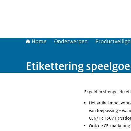
Home
Onderwerpen
Productveilig
Etikettering speelgo
Er gelden strenge etike
Het artikel moet voor
van toepassing – waar
CEN/TR 15071 (Nationa
Ook de CE-markering 