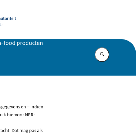
utoriteit
j,
on-food producten
Vul in wat u z
esgegevens en – indien
ruik hiervoor NPR-
acht. Dat mag pas als