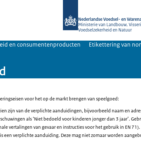
Naar de homepage van NVWA
Nederlandse Voedsel- en Warena
Ministerie van Landbouw, Visseri
Voedselzekerheid en Natuur
heid en consumentenproducten
Etikettering van n
ed
tteringseisen voor het op de markt brengen van speelgoed:
zien zijn van de verplichte aanduidingen, bijvoorbeeld naam en adr
schuwingen als ‘Niet bedoeld voor kinderen jonger dan 3 jaar’. Geb
le vertalingen van gevaar en instructies voor het gebruik in EN 71).
is een verplichte aanduiding. Deze mag niet zomaar worden aangebr