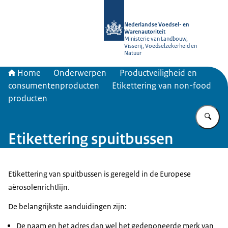
Naar de homepage van NVWA
Nederlandse Voedsel- en
Warenautoriteit
Ministerie van Landbouw,
Visserij, Voedselzekerheid en
Natuur
Home
Onderwerpen
Productveiligheid en
consumentenproducten
Etikettering van non-food
producten
Vu
Etikettering spuitbussen
Etikettering van spuitbussen is geregeld in de Europese
aërosolenrichtlijn.
De belangrijkste aanduidingen zijn:
De naam en het adres dan wel het gedeponeerde merk van