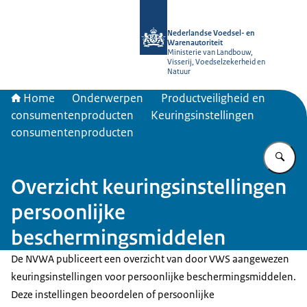
Naar de homepage van NVWA
Nederlandse Voedsel- en
Warenautoriteit
Ministerie van Landbouw,
Visserij, Voedselzekerheid en
Natuur
Home
Onderwerpen
Productveiligheid en
consumentenproducten
Keuringsinstellingen
consumentenproducten
Vu
Overzicht keuringsinstellingen
persoonlijke
beschermingsmiddelen
De NVWA publiceert een overzicht van door VWS aangewezen
keuringsinstellingen voor persoonlijke beschermingsmiddelen.
Deze instellingen beoordelen of persoonlijke