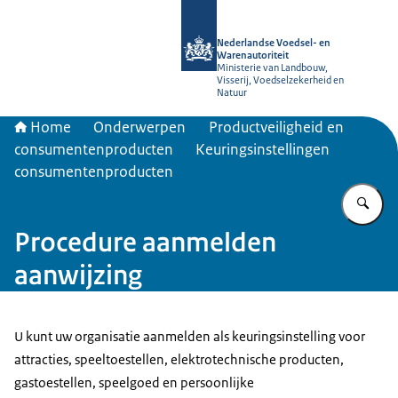
Naar de homepage van NVWA
Nederlandse Voedsel- en
Warenautoriteit
Ministerie van Landbouw,
Visserij, Voedselzekerheid en
Natuur
Home
Onderwerpen
Productveiligheid en
consumentenproducten
Keuringsinstellingen
consumentenproducten
Vu
Procedure aanmelden
aanwijzing
U kunt uw organisatie aanmelden als keuringsinstelling voor
attracties, speeltoestellen, elektrotechnische producten,
gastoestellen, speelgoed en persoonlijke