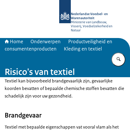
Naar de homepage van NVWA
Nederlandse Voedsel- en
Warenautoriteit
Ministerie van Landbouw,
Visserij, Voedselzekerheid en
Natuur
Home
Onderwerpen
Productveiligheid en
consumentenproducten
Kleding en textiel
Vu
Risico's van textiel
Textiel kan bijvoorbeeld brandgevaarlijk zijn, gevaarlijke
koorden bevatten of bepaalde chemische stoffen bevatten die
schadelijk zijn voor uw gezondheid.
Brandgevaar
Textiel met bepaalde eigenschappen vat vooral vlam als het