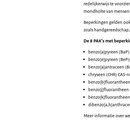
redelijkerwijs te voorzi
mondholte van mensen
Beperkingen gelden ook 
zoals handgereedschap,
De 8 PAK's met beperk
benzo[a]pyreen (BaP)
benzo[e]pyreen (BeP)
benzo[a]antraceen (B
chryseen (CHR) CAS-n
benzo[b]fluorantheen
benzo[j]fluorantheen 
benzo[k]fluorantheen
dibenzo[a,h]anthrace
Meer informatie over wet