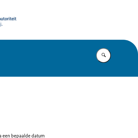
utoriteit
j,
Vul in wat u z
na een bepaalde datum