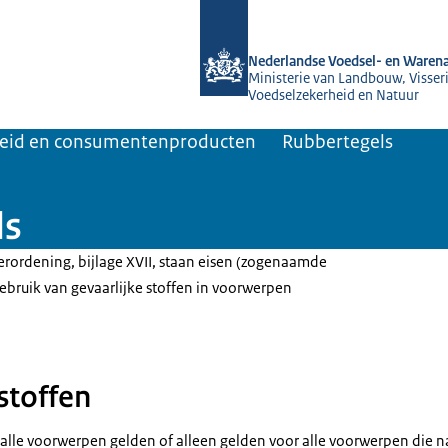
Naar de homepage van NVWA
Nederlandse Voedsel- en Warena
Ministerie van Landbouw, Visseri
Voedselzekerheid en Natuur
heid en consumentenproducten
Rubbertegels
ls
rordening, bijlage XVII, staan eisen (zogenaamde
ebruik van gevaarlijke stoffen in voorwerpen
stoffen
alle voorwerpen gelden of alleen gelden voor alle voorwerpen die 