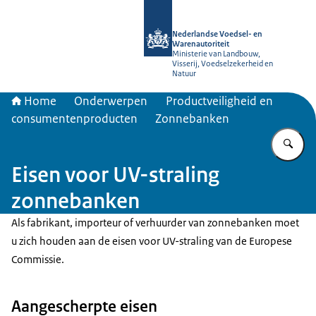
Naar de homepage van NVWA
Nederlandse Voedsel- en
Warenautoriteit
Ministerie van Landbouw,
Visserij, Voedselzekerheid en
Natuur
Home
Onderwerpen
Productveiligheid en
consumentenproducten
Zonnebanken
Vu
Eisen voor UV-straling
zonnebanken
Als fabrikant, importeur of verhuurder van zonnebanken moet
u zich houden aan de eisen voor UV-straling van de Europese
Commissie.
Aangescherpte eisen