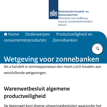
Naar de homepage van NVWA
Nederlandse Voedsel- en
Warenautoriteit
Ministerie van Landbouw,
Visserij, Voedselzekerheid en
Natuur
Home
Onderwerpen
Productveiligheid en
consumentenproducten
Zonnebanken
Vu
Wetgeving voor zonnebanken
Als u handelt in zonneapparatuur dan moet u zich houden aan
verschillende wetgevingen.
Warenwetbesluit algemene
productveiligheid
De Warenwet kent diverse uitvoeringsbesluiten waaronder het