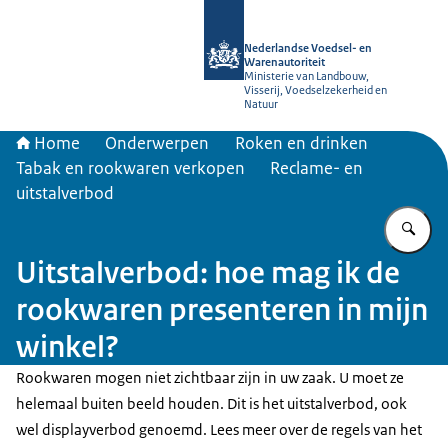
Naar de homepage van NVWA
Nederlandse Voedsel- en
Warenautoriteit
Ministerie van Landbouw,
Visserij, Voedselzekerheid en
Natuur
Home
Onderwerpen
Roken en drinken
Tabak en rookwaren verkopen
Reclame- en
uitstalverbod
Vu
Uitstalverbod: hoe mag ik de
rookwaren presenteren in mijn
winkel?
Rookwaren mogen niet zichtbaar zijn in uw zaak. U moet ze
helemaal buiten beeld houden. Dit is het uitstalverbod, ook
wel displayverbod genoemd. Lees meer over de regels van het