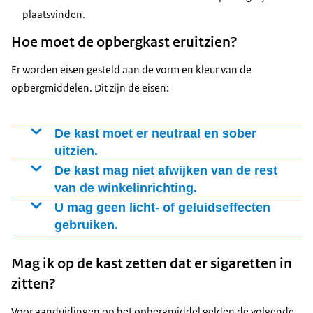
plaatsvinden.
Hoe moet de opbergkast eruitzien?
Er worden eisen gesteld aan de vorm en kleur van de
opbergmiddelen. Dit zijn de eisen:
De kast moet er neutraal en sober
uitzien.
Het opbergmiddel mag maar 1 kleur hebben. Kies voor
De kast mag niet afwijken van de rest
de buitenkant én de binnenkant een neutrale kleur als
van de winkelinrichting.
wit, zwart of grijs. Ook voor de vorm geldt dat deze
Het opbergmiddel mag niet opvallen in de winkel. Een
U mag geen licht- of geluidseffecten
neutraal en sober moet zijn.
sterk glanzende afwerking of grote contrasten zijn niet
gebruiken.
toegestaan.
Aan de binnenkant van het opbergmiddel mag wel
Mag ik op de kast zetten dat er sigaretten in
verlichting zitten, zodat u de producten goed kunt zien.
zitten?
Voor aanduidingen op het opbergmiddel gelden de volgende