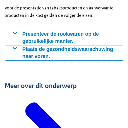
afbeeldingen of aanduidingen zijn niet toegestaan.
Voor de presentatie van tabaksproducten en aanverwante
producten in de kast gelden de volgende eisen:
Presenteer de rookwaren op de
gebruikelijke manier.
Toon de rookwaren in een gesloten verpakking in de
Plaats de gezondheidswaarschuwing
kast of la, tegen een neutrale achtergrond en gebruik
naar voren.
de normale prijsaanduiding.
Zet de producten in een hoek van 90 graden ten
opzichte van de achtergrond. Let er ook op de
waarschuwing in de juiste leesrichting zichtbaar is.
Meer over dit onderwerp