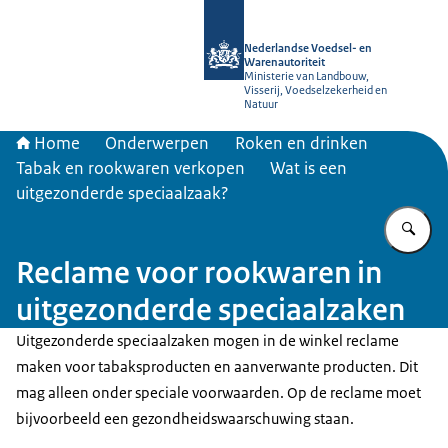
Naar de homepage van NVWA
Nederlandse Voedsel- en
Warenautoriteit
Ministerie van Landbouw,
Visserij, Voedselzekerheid en
Natuur
Home
Onderwerpen
Roken en drinken
Tabak en rookwaren verkopen
Wat is een
uitgezonderde speciaalzaak?
Vu
Reclame voor rookwaren in
uitgezonderde speciaalzaken
Uitgezonderde speciaalzaken mogen in de winkel reclame
maken voor tabaksproducten en aanverwante producten. Dit
mag alleen onder speciale voorwaarden. Op de reclame moet
bijvoorbeeld een gezondheidswaarschuwing staan.