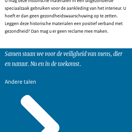
U mag deze historische materialen in een uitgezonderde
producten maar volgens de regels worden
speciaalzaak gebruiken voor de aankleding van het interieur. U
De tabaksproducten en aanverwante producten mogen
gepresenteerd.
hoeft er dan geen gezondheidswaarschuwing op te zetten.
ook niet zichtbaar zijn van buitenaf.
Is het verkoopvloeroppervlak van uw speciaalzaak
Leggen deze historische materialen een positief verband met
2
groter dan 120 m
? Dan moet de reclame zich in een
gezondheid? Dan mag u er geen reclame mee maken.
straal van 5 meter van het schap met de
tabaksproducten of aanverwante producten bevinden.
Samen staan we voor de veiligheid van mens, dier
De reclame mag ook op de toonbank staan, of in de
en natuur. Nu en in de toekomst.
directe nabijheid ervan.
Andere talen