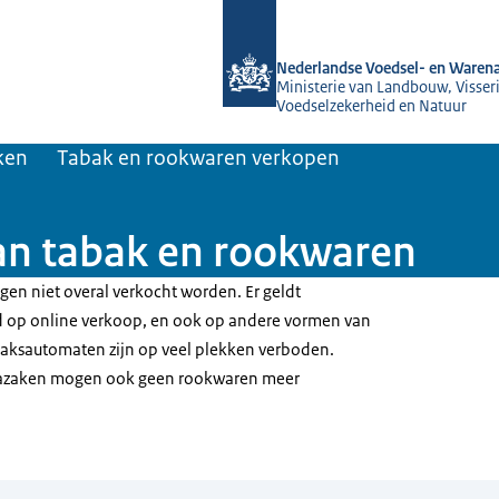
Naar de homepage van NVWA
Nederlandse Voedsel- en Warena
Ministerie van Landbouw, Visseri
Voedselzekerheid en Natuur
ken
Tabak en rookwaren verkopen
an tabak en rookwaren
n niet overal verkocht worden. Er geldt
d op online verkoop, en ook op andere vormen van
baksautomaten zijn op veel plekken verboden.
azaken mogen ook geen rookwaren meer