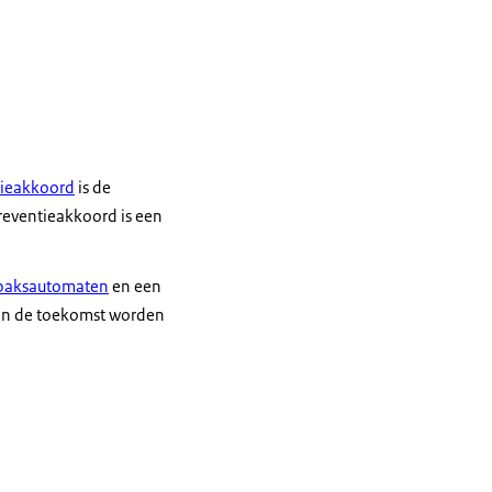
tieakkoord
is de
reventieakkoord is een
abaksautomaten
en een
 In de toekomst worden