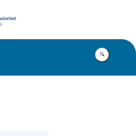
utoriteit
j,
Vul in wat u z