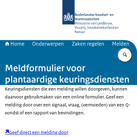
Naar de homepage van NVWA
Nederlandse Voedsel- en
Warenautoriteit
Ministerie van Landbouw,
Visserij, Voedselzekerheid en
Natuur
Home
Onderwerpen
Zaken regelen
Melden
Vu
Meldformulier voor
plantaardige keuringsdiensten
Keuringsdiensten die een melding willen doorgeven, kunnen
daarvoor gebruikmaken van een online formulier. Geef een
melding door over een signaal, vraag, (vermoeden) van een Q-
vondst of een rapport van bevindingen.
Geef direct een melding door