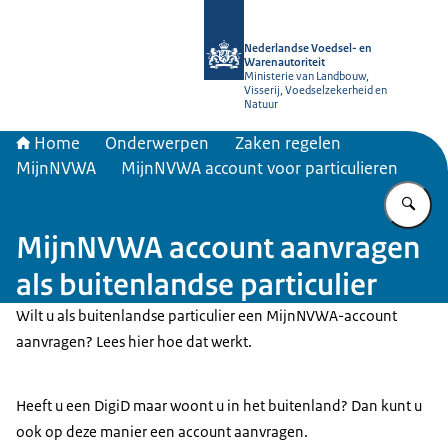
Naar de homepage van NVWA
Nederlandse Voedsel- en
Warenautoriteit
Ministerie van Landbouw,
Visserij, Voedselzekerheid en
Natuur
Home
Onderwerpen
Zaken regelen
MijnNVWA
MijnNVWA account voor particulieren
Vu
MijnNVWA account aanvragen
als buitenlandse particulier
Wilt u als buitenlandse particulier een MijnNVWA-account
aanvragen? Lees hier hoe dat werkt.
Heeft u een DigiD maar woont u in het buitenland? Dan kunt u
ook op deze manier een account aanvragen.