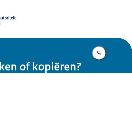
utoriteit
j,
Vul in wat u z
ken of kopiëren?