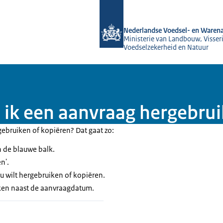
Naar de homepage van NVWA
Nederlandse Voedsel- en Warena
Ministerie van Landbouw, Visseri
Voedselzekerheid en Natuur
ik een aanvraag hergebrui
gebruiken of kopiëren? Dat gaat zo:
n de blauwe balk.
n'.
u wilt hergebruiken of kopiëren.
eken naast de aanvraagdatum.