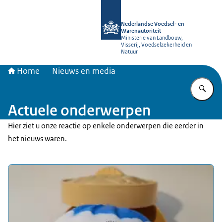
Naar de homepage van NVWA
Nederlandse Voedsel- en
Warenautoriteit
Ministerie van Landbouw,
Visserij, Voedselzekerheid en
Natuur
Home
Nieuws en media
Vu
Actuele onderwerpen
Hier ziet u onze reactie op enkele onderwerpen die eerder in
het nieuws waren.
Uitgelicht