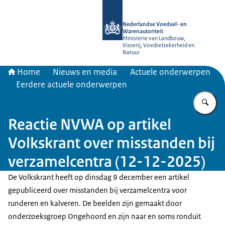
Naar de homepage van NVWA
Nederlandse Voedsel- en
Warenautoriteit
Ministerie van Landbouw,
Visserij, Voedselzekerheid en
Natuur
Home
Nieuws en media
Actuele onderwerpen
Eerdere actuele onderwerpen
Vu
Reactie NVWA op artikel
Volkskrant over misstanden bij
verzamelcentra (12-12-2025)
De Volkskrant heeft op dinsdag 9 december een artikel
gepubliceerd over misstanden bij verzamelcentra voor
runderen en kalveren. De beelden zijn gemaakt door
onderzoeksgroep Ongehoord en zijn naar en soms ronduit