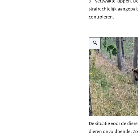
31 verzwakte kippen. De
strafrechtelijk aangepak
controleren.
Vergroot afbeelding Schaap 
De situatie voor de dier
dieren onvoldoende. Zo 