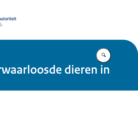
utoriteit
j,
Vul in wat u z
rwaarloosde dieren in