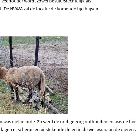
 veehouder wordt zowel bestuursrechtelijk als
t. De NVWA zal de locatie de komende tijd blijven
zit vast in hek
en was niet in orde. Zo werd de nodige zorg onthouden en was de hui
lagen er scherpe en uitstekende delen in de wei waaraan de diere