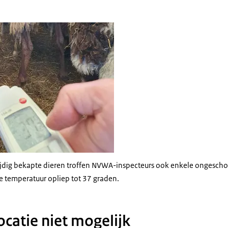
atuur meten in stal met schapen
tijdig bekapte dieren troffen NVWA-inspecteurs ook enkele ongesch
de temperatuur opliep tot 37 graden.
ocatie niet mogelijk