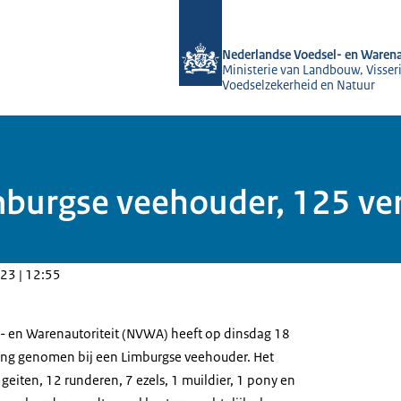
Naar de homepage van NVWA
Nederlandse Voedsel- en Warena
Ministerie van Landbouw, Visseri
Voedselzekerheid en Natuur
imburgse veehouder, 125 ve
23 | 12:55
- en Warenautoriteit (NVWA) heeft op dinsdag 18
ring genomen bij een Limburgse veehouder. Het
eiten, 12 runderen, 7 ezels, 1 muildier, 1 pony en