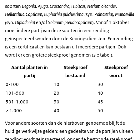
soorten
B
egonia, Ajuga, Crossandra, Hibiscus, Nerium oleander,
Helianthus, Capsicum,
Euphorbia pulcherrima (
syn
. Poinsettia), Mandevilla
(
syn
. Dipladenia)
en/of
Solanum pseudocapsicum
). Vanaf 1 oktober
moet iedere partij van deze soorten in een zending
geïnspecteerd worden door de Keuringsdiensten. Een zending
is een certificaat en kan bestaan uit meerdere partijen. Ook
wordt er een grotere steekproef genomen (zie tabel).
Aantal planten in
Steekproef
Steekproef
partij
bestaand
wordt
0-100
10
30
101-500
20
40
501-1.000
30
45
> 1.000
40
50
Voor andere soorten dan de hierboven genoemde blijft de
huidige werkwijze gelden: een gedeelte van de partijen uit een
zending wordt geïnspecteerd, onder de bestaande steekproef.