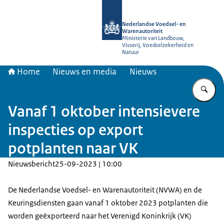
Naar de homepage van NVWA
Nederlandse Voedsel- en
Warenautoriteit
Ministerie van Landbouw,
Visserij, Voedselzekerheid en
Natuur
Home
Nieuws en media
Nieuws
Vu
Vanaf 1 oktober intensievere
inspecties op export
potplanten naar VK
Nieuwsbericht
25-09-2023 | 10:00
De Nederlandse Voedsel- en Warenautoriteit (NVWA) en de
Keuringsdiensten gaan vanaf 1 oktober 2023 potplanten die
worden geëxporteerd naar het Verenigd Koninkrijk (VK)