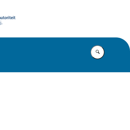
utoriteit
j,
Vul in wat u z