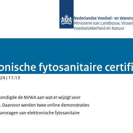
Naar de homepage van NVWA
Nederlandse Voedsel- en Warena
Ministerie van Landbouw, Visseri
Voedselzekerheid en Natuur
onische fytosanitaire certi
24 | 11:13
ndigde de NVWA aan wat er wijzigt voor
en. Daarvoor werden twee online demonstraties
nvragen van elektronische fytosanitaire