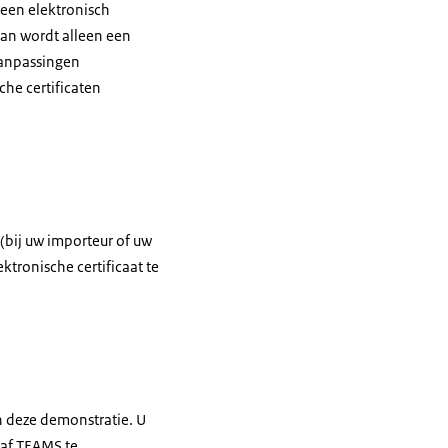
 een elektronisch
k dan wordt alleen een
 aanpassingen
che certificaten
(bij uw importeur of uw
ktronische certificaat te
an deze demonstratie. U
raf TEAMS te