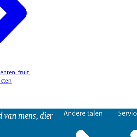
enten, fruit,
ucten
d van mens, dier
Andere talen
Servic