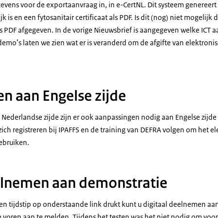
evens voor de exportaanvraag in, in e-CertNL. Dit systeem genereert
ijk is en een fytosanitair certificaat als PDF. Is dit (nog) niet mogelij
 als PDF afgegeven. In de vorige Nieuwsbrief is aangegeven welke ICT
 demo’s laten we zien wat er is veranderd om de afgifte van elektronis
n aan Engelse zijde
Nederlandse zijde zijn er ook aanpassingen nodig aan Engelse zijde 
ch registreren bij IPAFFS en de training van DEFRA volgen om het ele
ebruiken.
elnemen aan demonstratie
 en tijdstip op onderstaande link drukt kunt u digitaal deelnemen a
te voren aan te melden. Tijdens het testen was het niet nodig om voo