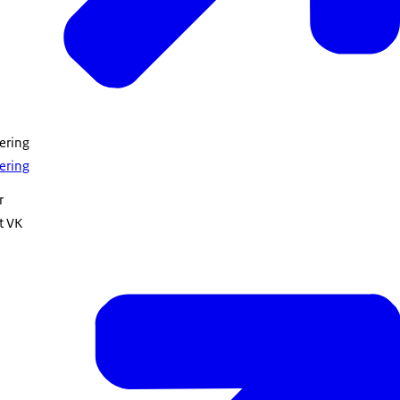
ering
ering
r
t VK