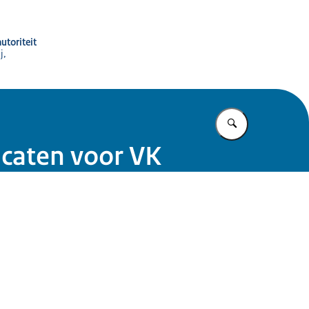
utoriteit
j,
Vul in wat u z
ficaten voor VK