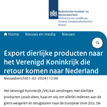
Naar de homepage van NVWA
Nederlandse Voedsel- en
Warenautoriteit
Ministerie van Landbouw,
Visserij, Voedselzekerheid en
Natuur
Home
Nieuws en media
Nieuws
Vu
Export dierlijke producten naar
het Verenigd Koninkrijk die
retour komen naar Nederland
Nieuwsbericht
01-02-2024 | 12:00
Het Verenigd Koninkrijk (VK) kan zendingen met dierlijke
producten (zoals vlees, kaas en vis) om allerlei redenen aan de
grens weigeren en terugsturen naar de Europese Unie (EU). De