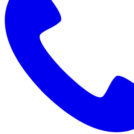
We komen al een aantal jaar bij deze houder. We hebben
bestuursrechtelijk opgetreden.
Wat we zien tijdens de inspecties zijn kreupele dieren, hu
gezien.
Dat kan echt niet, het moet hier stoppen. De maat is nu vo
En het mooie is dat we nu op basis van nieuwe wetgeving o
dierenwelzijn.
En dat doen we nu.