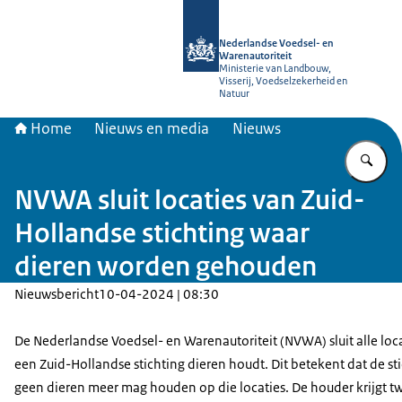
Naar de homepage van NVWA
Nederlandse Voedsel- en
Warenautoriteit
Ministerie van Landbouw,
Visserij, Voedselzekerheid en
Natuur
Home
Nieuws en media
Nieuws
Vu
NVWA sluit locaties van Zuid-
Hollandse stichting waar
dieren worden gehouden
Nieuwsbericht
10-04-2024 | 08:30
De Nederlandse Voedsel- en Warenautoriteit (NVWA) sluit alle loc
een Zuid-Hollandse stichting dieren houdt. Dit betekent dat de st
geen dieren meer mag houden op die locaties. De houder krijgt t