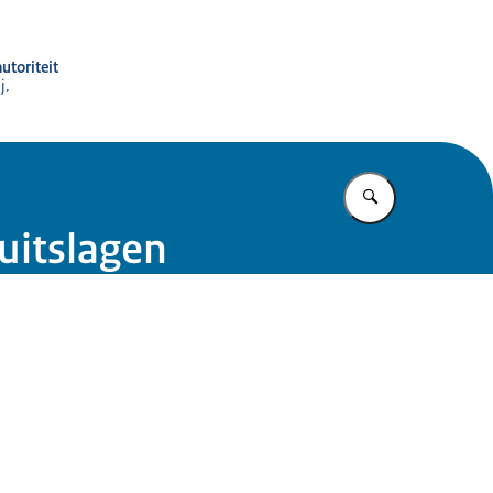
utoriteit
j,
Vul in wat u z
uitslagen