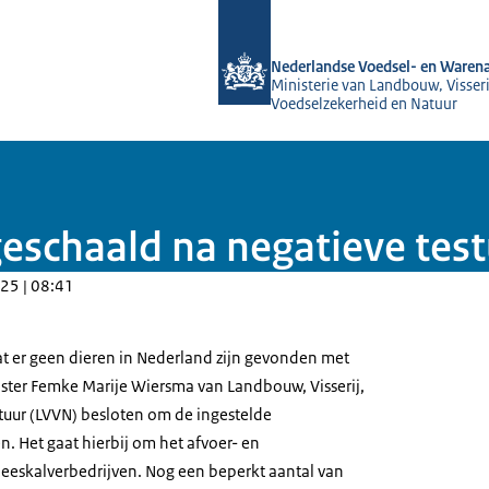
Naar de homepage van NVWA
Nederlandse Voedsel- en Warena
Ministerie van Landbouw, Visseri
Voedselzekerheid en Natuur
schaald na negatieve test
25 | 08:41
 dat er geen dieren in Nederland zijn gevonden met
ster Femke Marije Wiersma van Landbouw, Visserij,
uur (LVVN) besloten om de ingestelde
n. Het gaat hierbij om het afvoer- en
eeskalverbedrijven. Nog een beperkt aantal van