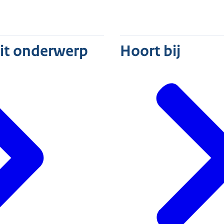
specteur controleert kalfjes
dit onderwerp
Hoort bij