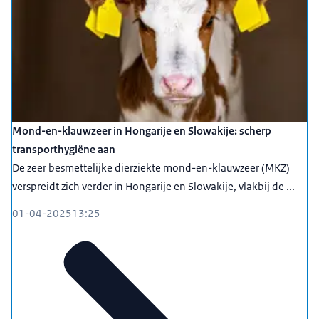
Mond-en-klauwzeer in Hongarije en Slowakije: scherp
transporthygiëne aan
De zeer besmettelijke dierziekte mond-en-klauwzeer (MKZ)
verspreidt zich verder in Hongarije en Slowakije, vlakbij de ...
01-04-2025
13:25