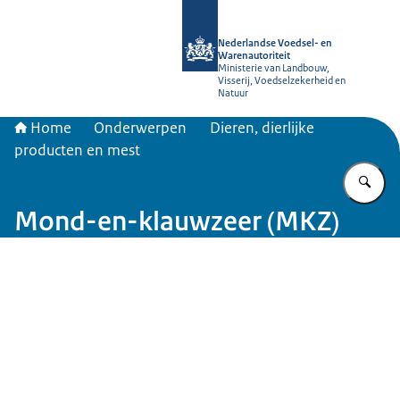
Naar de homepage van NVWA
Nederlandse Voedsel- en
Warenautoriteit
Ministerie van Landbouw,
Visserij, Voedselzekerheid en
Natuur
Home
Onderwerpen
Dieren, dierlijke
producten en mest
Vu
Mond-en-klauwzeer (MKZ)
Beeld: © PureBudget