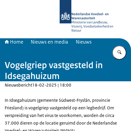
Naar de homepage van NVWA
Nederlandse Voedsel- en
Warenautoriteit
Ministerie van Landbouw,
Visserij, Voedselzekerheid en
Natuur
Home
Nieuws en media
Nieuws
Vu
Vogelgriep vastgesteld in
Idsegahuizum
Nieuwsbericht
18-02-2025 | 18:00
In Idsegahuizum (gemeente Súdwest-Fryslân, provincie
Friesland) is vogelgriep vastgesteld op een legbedrijf. Om
verspreiding van het virus te voorkomen, worden de circa
37.000 dieren op de locatie geruimd door de Nederlandse
Voedsel- en Warenautoriteit (NVWA).