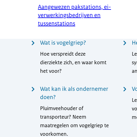
Aangewezen pakstations, ei-
verwerkingsbedrijven en
tussenstations
Menu
Wat is vogelgriep?
H
Hoe verspreidt deze
Le
dierziekte zich, en waar komt
sy
het voor?
an
Wat kan ik als ondernemer
Vo
doen?
Le
Pluimveehouder of
vo
transporteur? Neem
me
maatregelen om vogelgriep te
voorkomen.