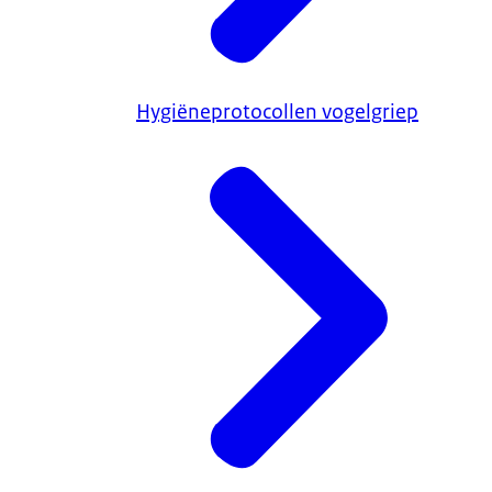
Hygiëneprotocollen vogelgriep