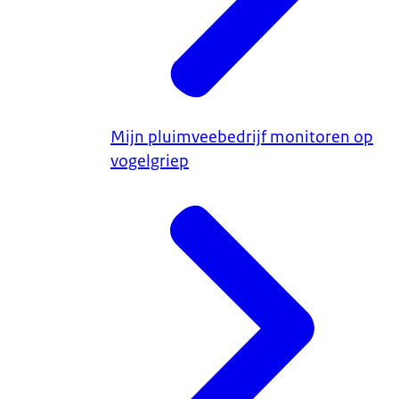
Mijn pluimveebedrijf monitoren op
vogelgriep