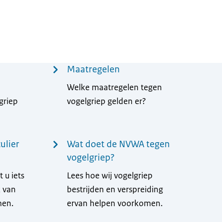
Maatregelen
Welke maatregelen tegen
griep
vogelgriep gelden er?
ulier
Wat doet de NVWA tegen
vogelgriep?
t u iets
Lees hoe wij vogelgriep
 van
bestrijden en verspreiding
men.
ervan helpen voorkomen.