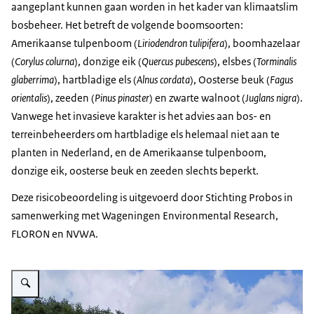
aangeplant kunnen gaan worden in het kader van klimaatslim
bosbeheer. Het betreft de volgende boomsoorten:
Amerikaanse tulpenboom (
Liriodendron tulipifera
), boomhazelaar
(
Corylus colurna
), donzige eik (
Quercus pubescens
), elsbes (
Torminalis
glaberrima
), hartbladige els (
Alnus cordata
), Oosterse beuk (
Fagus
orientalis
), zeeden (
Pinus pinaster
) en zwarte walnoot (
Juglans nigra
).
Vanwege het invasieve karakter is het advies aan bos- en
terreinbeheerders om hartbladige els helemaal niet aan te
planten in Nederland, en de Amerikaanse tulpenboom,
donzige eik, oosterse beuk en zeeden slechts beperkt.
Deze risicobeoordeling is uitgevoerd door Stichting Probos in
samenwerking met Wageningen Environmental Research,
FLORON en NVWA.
Vergroot afbeelding Hartbladige els in mergelgroeve