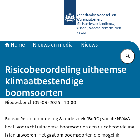
Naar de homepage van NVWA
Nederlandse Voedsel- en
Warenautoriteit
Ministerie van Landbouw,
Visserij, Voedselzekerheid en
Natuur
Home
Nieuws en media
Nieuws
Vu
Risicobeoordeling uitheemse
klimaatbestendige
boomsoorten
Nieuwsbericht
05-03-2025 | 10:00
Bureau Risicobeoordeling & onderzoek (BuRO) van de NVWA
heeft voor acht uitheemse boomsoorten een risicobeoordeling
laten uitvoeren. Het gaat om boomsoorten die mogelijk