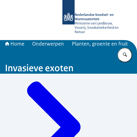
Naar de homepage van NVWA
Nederlandse Voedsel- en
Warenautoriteit
Ministerie van Landbouw,
Visserij, Voedselzekerheid en
Natuur
Home
Onderwerpen
Planten, groente en fruit
Vu
Invasieve exoten
Menu