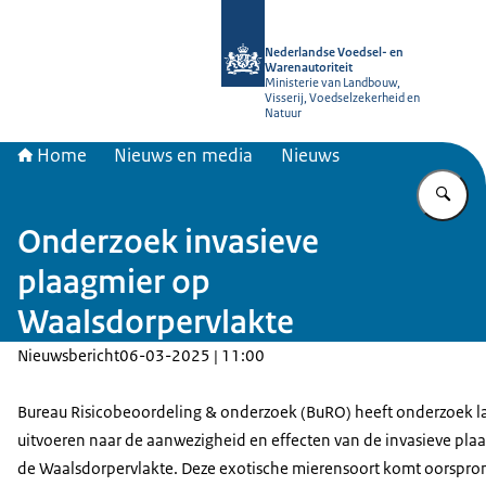
Naar de homepage van NVWA
Nederlandse Voedsel- en
Warenautoriteit
Ministerie van Landbouw,
Visserij, Voedselzekerheid en
Natuur
Home
Nieuws en media
Nieuws
Vu
Onderzoek invasieve
plaagmier op
Waalsdorpervlakte
Nieuwsbericht
06-03-2025 | 11:00
Bureau Risicobeoordeling & onderzoek (BuRO) heeft onderzoek l
uitvoeren naar de aanwezigheid en effecten van de invasieve pla
de Waalsdorpervlakte. Deze exotische mierensoort komt oorspronk