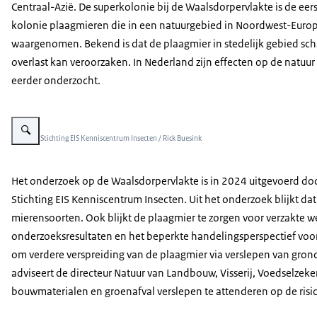
Centraal-Azië. De superkolonie bij de Waalsdorpervlakte is de eer
kolonie plaagmieren die in een natuurgebied in Noordwest-Europ
waargenomen. Bekend is dat de plaagmier in stedelijk gebied sc
overlast kan veroorzaken. In Nederland zijn effecten op de natuur
eerder onderzocht.
Vergroot afbeelding Plaagmieren verzorgen bladluizen op de plant witte ab
Beeld: © Stichting EIS Kenniscentrum Insecten / Rick Buesink
Het onderzoek op de Waalsdorpervlakte is in 2024 uitgevoerd do
Stichting EIS Kenniscentrum Insecten. Uit het onderzoek blijkt da
mierensoorten. Ook blijkt de plaagmier te zorgen voor verzakte 
onderzoeksresultaten en het beperkte handelingsperspectief voor 
om verdere verspreiding van de plaagmier via verslepen van gro
adviseert de directeur Natuur van Landbouw, Visserij, Voedselze
bouwmaterialen en groenafval verslepen te attenderen op de risi