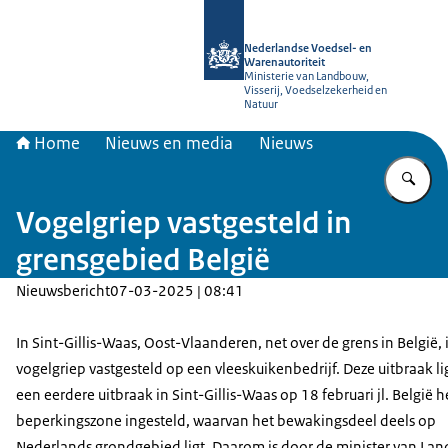
Naar de homepage van NVWA
Nederlandse Voedsel- en
Warenautoriteit
Ministerie van Landbouw,
Visserij, Voedselzekerheid en
Natuur
Home
Nieuws en media
Nieuws
Vu
Vogelgriep vastgesteld in
grensgebied België
Nieuwsbericht
07-03-2025 | 08:41
In Sint-Gillis-Waas, Oost-Vlaanderen, net over de grens in België, 
vogelgriep vastgesteld op een vleeskuikenbedrijf. Deze uitbraak lig
een eerdere uitbraak in Sint-Gillis-Waas op 18 februari jl. België 
beperkingszone ingesteld, waarvan het bewakingsdeel deels op
Nederlands grondgebied ligt. Daarom is door de minister van La