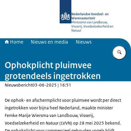
Naar de homepage van NVWA
Nederlandse Voedsel- en
Warenautoriteit
Ministerie van Landbouw,
Visserij, Voedselzekerheid en
Natuur
Home
Nieuws en media
Nieuws
Vu
Ophokplicht pluimvee
grotendeels ingetrokken
Nieuwsbericht
03-06-2025 | 16:51
De ophok- en afschermplicht voor pluimvee wordt per direct
ingetrokken voor bijna heel Nederland, maakte minister
Femke Marije Wiersma van Landbouw, Visserij,
Voedselzekerheid en Natuur (LVVN) op 28 mei 2025 bekend.
De ophokplicht voor commercieel gehouden vogels blijft