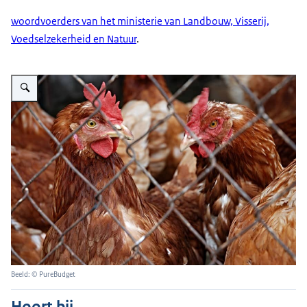
woordvoerders van het ministerie van Landbouw, Visserij,
Voedselzekerheid en Natuur
.
Vergroot afbeelding bruine kippen achter hek
Beeld: © PureBudget
Hoort bij