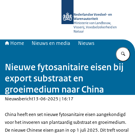
Naar de homepage van NVWA
Nederlandse Voedsel- en
Warenautoriteit
Ministerie van Landbouw,
Visserij, Voedselzekerheid en
Natuur
Home
Nieuws en media
Nieuws
Vu
Nieuwe fytosanitaire eisen bij
export substraat en
groeimedium naar China
Nieuwsbericht
13-06-2025 | 16:17
China heeft een set nieuwe fytosanitaire eisen aangekondigd
voor het invoeren van plantaardig substraat en groeimedium.
De nieuwe Chinese eisen gaan in op 1 juli 2025. Dit treft vooral