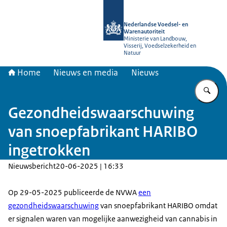
Naar de homepage van NVWA
Nederlandse Voedsel- en
Warenautoriteit
Ministerie van Landbouw,
Visserij, Voedselzekerheid en
Natuur
Home
Nieuws en media
Nieuws
Vu
Gezondheidswaarschuwing
van snoepfabrikant HARIBO
ingetrokken
Nieuwsbericht
20-06-2025 | 16:33
Op 29-05-2025 publiceerde de NVWA
een
gezondheidswaarschuwing
van snoepfabrikant HARIBO omdat
er signalen waren van mogelijke aanwezigheid van cannabis in