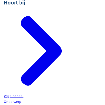
Hoort bij
srt
2,0 KB
Download
Vogelhandel
Onderwerp