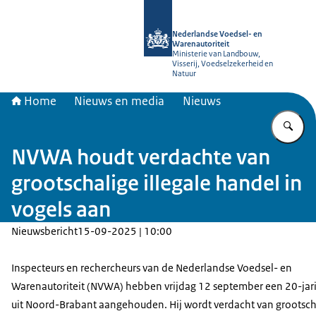
Naar de homepage van NVWA
Nederlandse Voedsel- en
Warenautoriteit
Ministerie van Landbouw,
Visserij, Voedselzekerheid en
Natuur
Home
Nieuws en media
Nieuws
Vu
NVWA houdt verdachte van
grootschalige illegale handel in
vogels aan
Nieuwsbericht
15-09-2025 | 10:00
Inspecteurs en rechercheurs van de Nederlandse Voedsel- en
Warenautoriteit (NVWA) hebben vrijdag 12 september een 20-ja
uit Noord-Brabant aangehouden. Hij wordt verdacht van grootsch