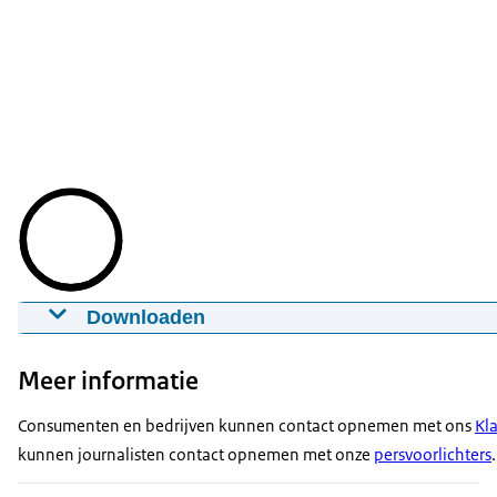
Downloaden
Video Honderden vogels in beslag genomen
15-09-2025
01:04
mp4
145,7 MB
Meer informatie
Download
Consumenten en bedrijven kunnen contact opnemen met ons
Kl
kunnen journalisten contact opnemen met onze
persvoorlichters
.
Ondertiteling