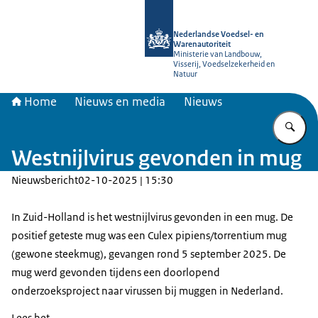
Naar de homepage van NVWA
Nederlandse Voedsel- en
Warenautoriteit
Ministerie van Landbouw,
Visserij, Voedselzekerheid en
Natuur
Home
Nieuws en media
Nieuws
Vu
Westnijlvirus gevonden in mug
Nieuwsbericht
02-10-2025 | 15:30
In Zuid-Holland is het westnijlvirus gevonden in een mug. De
positief geteste mug was een Culex pipiens/torrentium mug
(gewone steekmug), gevangen rond 5 september 2025. De
mug werd gevonden tijdens een doorlopend
onderzoeksproject naar virussen bij muggen in Nederland.
Lees het