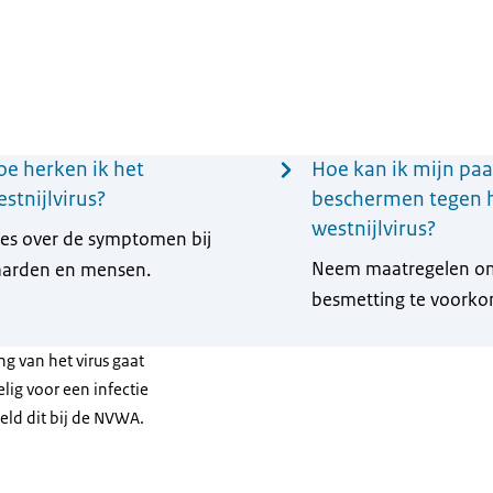
oe herken ik het
Hoe kan ik mijn pa
stnijlvirus?
beschermen tegen 
westnijlvirus?
es over de symptomen bij
Neem maatregelen o
arden en mensen.
besmetting te voork
ng van het virus gaat
ig voor een infectie
eld dit bij de NVWA.