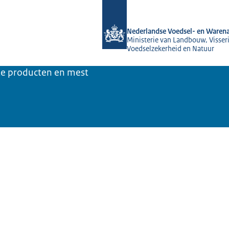
Naar de homepage van NVWA
Nederlandse Voedsel- en Warena
Ministerie van Landbouw, Visseri
Voedselzekerheid en Natuur
jke producten en mest