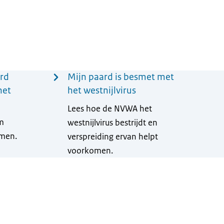
ard
Mijn paard is besmet met
het
het westnijlvirus
Lees hoe de NVWA het
m
westnijlvirus bestrijdt en
omen.
verspreiding ervan helpt
voorkomen.