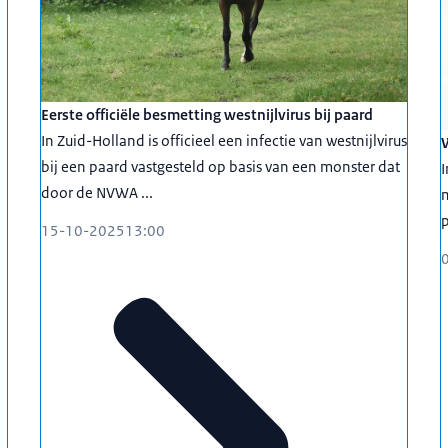
Eerste officiële besmetting westnijlvirus bij paard
In Zuid-Holland is officieel een infectie van westnijlvirus
bij een paard vastgesteld op basis van een monster dat
I
door de NVWA ...
m
p
15-10-2025
13:00