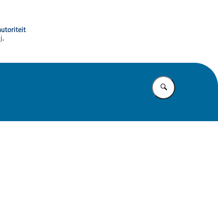
utoriteit
j,
Vul in wat u z