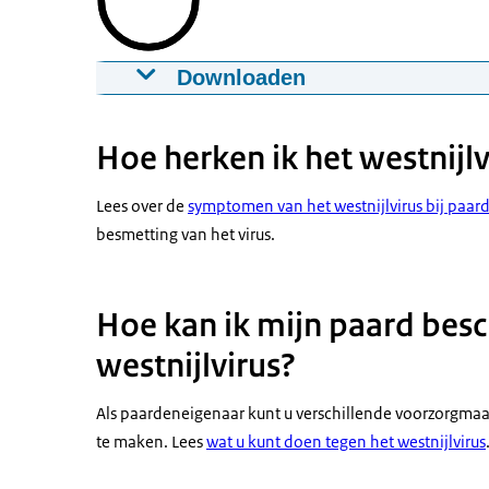
Downloaden
NVWA Explainer serie - Westnijl
17-07-2024
00:04:47
mp4
179,9 MB
Hoe herken ik het westnijlv
Download
Lees over de
symptomen van het westnijlvirus bij paa
besmetting van het virus.
Ondertiteling
srt
8,0 KB
Download
Hoe kan ik mijn paard bes
westnijlvirus?
Als paardeneigenaar kunt u verschillende voorzorgma
te maken. Lees
wat u kunt doen tegen het westnijlvirus