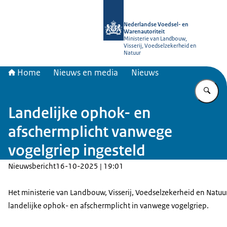
Naar de homepage van NVWA
Nederlandse Voedsel- en
Warenautoriteit
Ministerie van Landbouw,
Visserij, Voedselzekerheid en
Natuur
Home
Nieuws en media
Nieuws
Vu
Landelijke ophok- en
afschermplicht vanwege
vogelgriep ingesteld
Nieuwsbericht
16-10-2025 | 19:01
Het ministerie van Landbouw, Visserij, Voedselzekerheid en Natuur
landelijke ophok- en afschermplicht in vanwege vogelgriep.