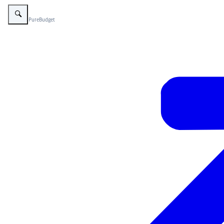
Vergroot afbeelding bruine kippen achter hek
Beeld: © PureBudget