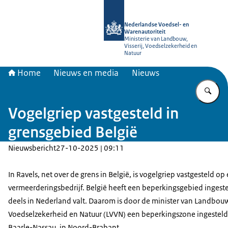
Naar de homepage van NVWA
Nederlandse Voedsel- en
Warenautoriteit
Ministerie van Landbouw,
Visserij, Voedselzekerheid en
Natuur
Home
Nieuws en media
Nieuws
Vu
Vogelgriep vastgesteld in
grensgebied België
Nieuwsbericht
27-10-2025 | 09:11
In Ravels, net over de grens in België, is vogelgriep vastgesteld op
vermeerderingsbedrijf. België heeft een beperkingsgebied ingeste
deels in Nederland valt. Daarom is door de minister van Landbouw,
Voedselzekerheid en Natuur (LVVN) een beperkingszone ingeste
Baarle-Nassau, in Noord-Brabant.