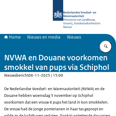
Naar de homepage van NVWA
Nederlandse Voedsel- en
Warenautoriteit
Ministerie van Landbouw,
Visserij, Voedselzekerheid en
Natuur
Home
Nieuws en media
Nieuws
Vu
NVWA en Douane voorkomen
smokkel van pups via Schiphol
Nieuwsbericht
06-11-2025 | 15:00
De Nederlandse Voedsel- en Warenautoriteit (NVWA) en de
Douane hebben woensdag 5 november op Schiphol
voorkomen dat een vrouw 6 pups het land in kon smokkelen.
De vrouw had de jonge pomerianen in haar tas gepropt en
wilde zo de luchthaven verlaten. Dankzij oplettende douaniers