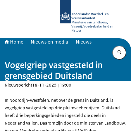
Naar de homepage van NVWA
Nederlandse Voedsel- en
Warenautoriteit
Ministerie van Landbouw,
Visserij, Voedselzekerheid en
Natuur
Home
Nieuws en media
Nieuws
Vu
Vogelgriep vastgesteld in
grensgebied Duitsland
Nieuwsbericht
18-11-2025 | 19:00
In Noordrijn-Westfalen, net over de grens in Duitsland, is
vogelgriep vastgesteld op drie pluimveebedrijven. Duitsland
heeft drie beperkingsgebieden ingesteld die deels in
Nederland vallen. Daarom zijn door de minister van Landbouw,
Visserij, Voedselzekerheid en Natuur (LVVN) drie