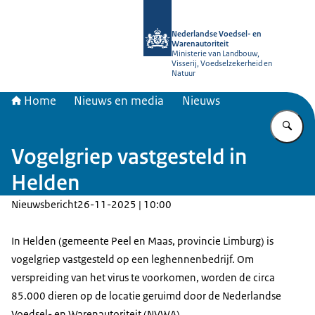
Naar de homepage van NVWA
Nederlandse Voedsel- en
Warenautoriteit
Ministerie van Landbouw,
Visserij, Voedselzekerheid en
Natuur
Home
Nieuws en media
Nieuws
Vu
Vogelgriep vastgesteld in
Helden
Nieuwsbericht
26-11-2025 | 10:00
In Helden (gemeente Peel en Maas, provincie Limburg) is
vogelgriep vastgesteld op een leghennenbedrijf. Om
verspreiding van het virus te voorkomen, worden de circa
85.000 dieren op de locatie geruimd door de Nederlandse
Voedsel- en Warenautoriteit (NVWA).