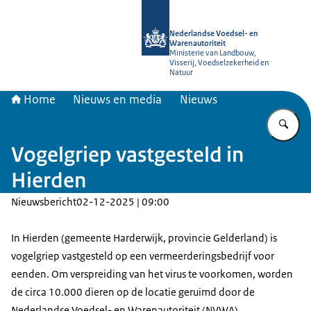
Naar de homepage van NVWA
Nederlandse Voedsel- en
Warenautoriteit
Ministerie van Landbouw,
Visserij, Voedselzekerheid en
Natuur
Home
Nieuws en media
Nieuws
Vu
Vogelgriep vastgesteld in
Hierden
Nieuwsbericht
02-12-2025 | 09:00
In Hierden (gemeente Harderwijk, provincie Gelderland) is
vogelgriep vastgesteld op een vermeerderingsbedrijf voor
eenden. Om verspreiding van het virus te voorkomen, worden
de circa 10.000 dieren op de locatie geruimd door de
Nederlandse Voedsel- en Warenautoriteit (NVWA).